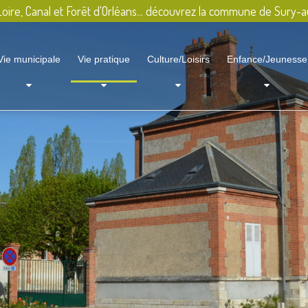
oire, Canal et Forêt d'Orléans... découvrez la commune de Sury-a
Vie municipale
Vie pratique
Culture/Loisirs
Enfance/Jeunesse