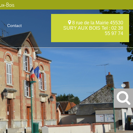
ux-Bois
8 rue de la Mairie 45530
Contact
SURY AUX BOIS Tel : 02 38
55 97 74