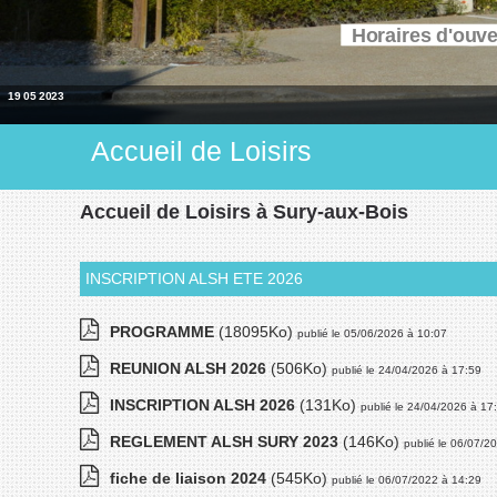
Horaires d'ouv
19 05 2023
Accueil de Loisirs
Accueil de Loisirs à Sury-aux-Bois
INSCRIPTION ALSH ETE 2026
PROGRAMME
(18095Ko)
publié le 05/06/2026 à 10:07
REUNION ALSH 2026
(506Ko)
publié le 24/04/2026 à 17:59
INSCRIPTION ALSH 2026
(131Ko)
publié le 24/04/2026 à 17
REGLEMENT ALSH SURY 2023
(146Ko)
publié le 06/07/2
fiche de liaison 2024
(545Ko)
publié le 06/07/2022 à 14:29