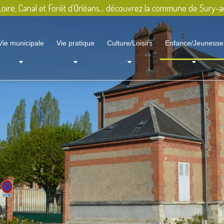
oire, Canal et Forêt d'Orléans... découvrez la commune de Sury-a
Vie municipale
Vie pratique
Culture/Loisirs
Enfance/Jeunesse