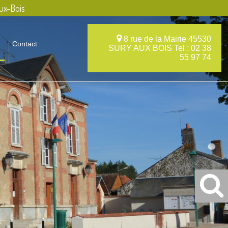
ux-Bois
8 rue de la Mairie 45530
Contact
SURY AUX BOIS Tel : 02 38
55 97 74