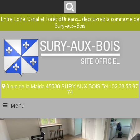
Entre Loire, Canal et Forêt d'Orléans... découvrez la commune de
Sury-aux-Bois
8 rue de la Mairie 45530 SURY AUX BOIS Tel : 02 38 55 97
74
Menu