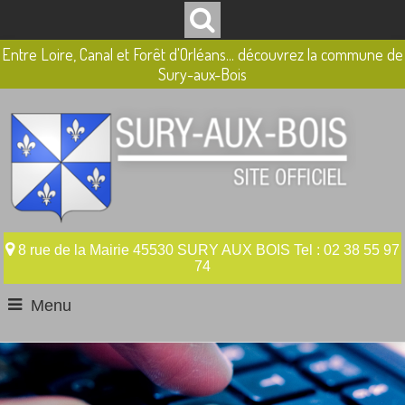
Entre Loire, Canal et Forêt d'Orléans... découvrez la commune de
Sury-aux-Bois
8 rue de la Mairie 45530 SURY AUX BOIS Tel : 02 38 55 97
74
Menu