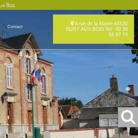
ux-Bois
8 rue de la Mairie 45530
Contact
SURY AUX BOIS Tel : 02 38
55 97 74