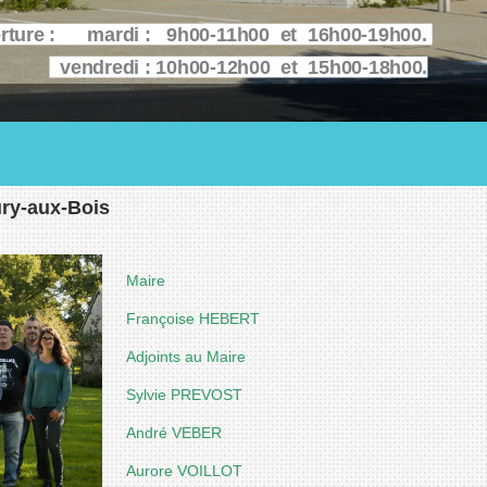
erture : mardi : 9h00-11h00 et 16h00-19h00.
vendredi : 10h00-12h00 et 15h00-18h00.
ury-aux-Bois
Maire
Françoise HEBERT
Adjoints au Maire
Sylvie PREVOST
André VEBER
Aurore VOILLOT