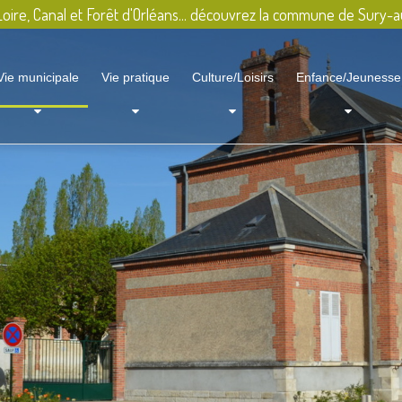
oire, Canal et Forêt d'Orléans... découvrez la commune de Sury-a
Vie municipale
Vie pratique
Culture/Loisirs
Enfance/Jeunesse