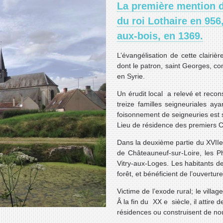
La première mention d
du roi Lothaire en 956
aux-bois, en 1369.
L’évangélisation de cette clairiè
dont le patron, saint Georges, co
en Syrie.
Un érudit local a relevé et recons
treize familles seigneuriales a
foisonnement de seigneuries est s
Lieu de résidence des premiers Cap
Dans la deuxième partie du XVIIe
de Châteauneuf-sur-Loire, les Ph
Vitry-aux-Loges. Les habitants de
forêt, et bénéficient de l’ouvertur
Victime de l’exode rural; le villa
Â la fin du XX e siècle, il attire
résidences ou construisent de no