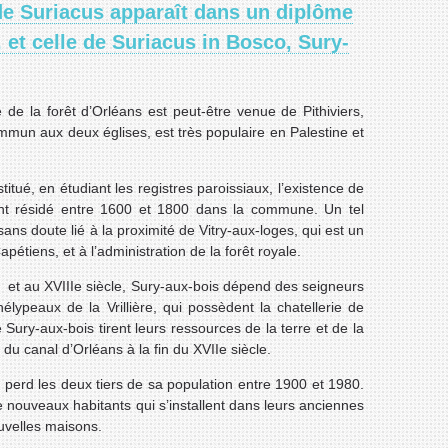
e Suriacus apparaît dans un diplôme
, et celle de Suriacus in Bosco, Sury-
re de la forêt d’Orléans est peut-être venue de Pithiviers,
mmun aux deux églises, est très populaire en Palestine et
titué, en étudiant les registres paroissiaux, l’existence de
yant résidé entre 1600 et 1800 dans la commune. Un tel
ans doute lié à la proximité de Vitry-aux-loges, qui est un
étiens, et à l’administration de la forêt royale.
 et au XVIIIe siècle, Sury-aux-bois dépend des seigneurs
élypeaux de la Vrillière, qui possèdent la chatellerie de
 Sury-aux-bois tirent leurs ressources de la terre et de la
e du canal d’Orléans à la fin du XVIIe siècle.
ge perd les deux tiers de sa population entre 1900 et 1980.
 de nouveaux habitants qui s’installent dans leurs anciennes
uvelles maisons.