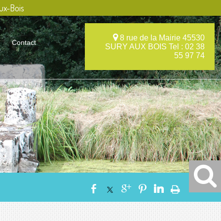
ux-Bois
8 rue de la Mairie 45530
Contact
SURY AUX BOIS Tel : 02 38
55 97 74