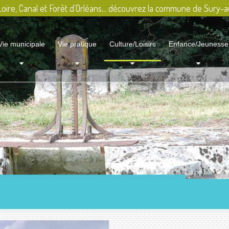
oire, Canal et Forêt d'Orléans... découvrez la commune de Sury-a
Vie municipale
Vie pratique
Culture/Loisirs
Enfance/Jeunesse