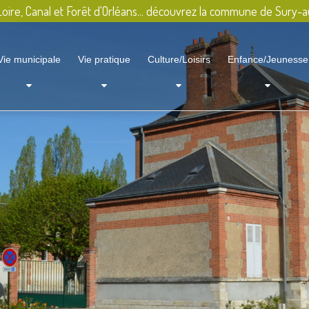
oire, Canal et Forêt d'Orléans... découvrez la commune de Sury-a
Vie municipale
Vie pratique
Culture/Loisirs
Enfance/Jeunesse