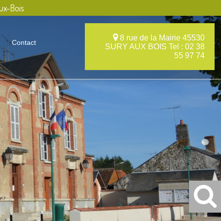
ux-Bois
8 rue de la Mairie 45530
Contact
SURY AUX BOIS Tel : 02 38
55 97 74