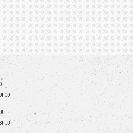
0
19h00
h00
18h00