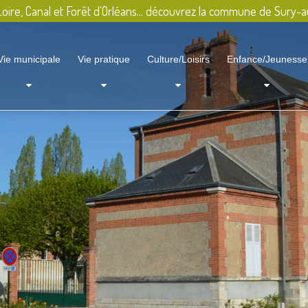
oire, Canal et Forêt d'Orléans... découvrez la commune de Sury-a
Vie municipale
Vie pratique
Culture/Loisirs
Enfance/Jeunesse