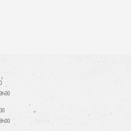
0
19h00
h00
18h00