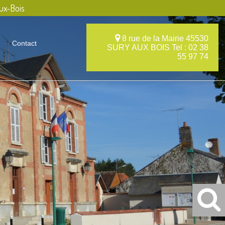
ux-Bois
8 rue de la Mairie 45530
Contact
SURY AUX BOIS Tel : 02 38
55 97 74